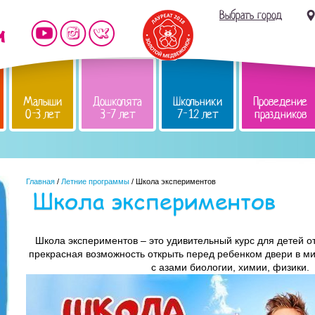
Выбрать город
Малыши
Дошколята
Школьники
Проведение
0-3 лет
3-7 лет
7-12 лет
праздников
Главная
/
Летние программы
/ Школа экспериментов
Школа экспериментов
Школа экспериментов – это удивительный курс для детей от 5
прекрасная возможность открыть перед ребенком двери в ми
с азами биологии, химии, физики.