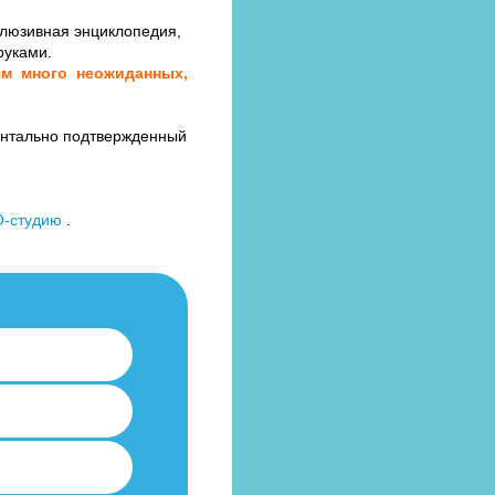
клюзивная энциклопедия,
руками.
тям много неожиданных,
ментально подтвержденный
-студию
.