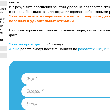
опыта.
И в результате посещения занятий у ребенка появляется экс
а все
в которой большинство иллюстраций сделано собственными 
ные
Занятия в школе экспериментов помогут совершить де
 они
полезных и удивительных открытий.
й то
 на
ни
Ничто так хорошо не помогает освоению мира, как экспери
же
факт.
ети
Занятия проходят:
по 40 минут.
А еще
ребята смогут посетить занятия по
робототехнике
,
ИЗО
 за
по
ети
янули
 что
а
етей