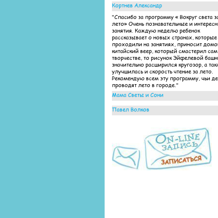
Кортнев Александр
"Спасибо за программу « Вокруг света з
лето» Очень познавательные и интерес
занятия. Каждую неделю ребенок
рассказывает о новых странах, которые
проходили на занятиях, приносит домо
китайский веер, который смастерил сам
творчестве, то рисунок Эйфелевой баш
значительно расширился кругозор, а так
улучшилась и скорость чтение за лето.
Рекомендую всем эту программу, чьи д
проводят лето в городе."
Мама Светы и Сони
"Выражаем огромную благодарность
Павел Волков
педагогам детского центра «Яркие дети»
проведение таких интересных занятий 
"Очень интересно были организованны
программе «Вокруг света за все лето» Д
занятия по летней программе! Ребенок
столько нового узнали, а главное подт
ходил с удовольствием, несмотря на то,
за лето чтение и математику!"
лето-каникулы... Это однозначно заслуг
преподавателей, которые работают на
результат и оправдывают ожидания и д
и родителей!"