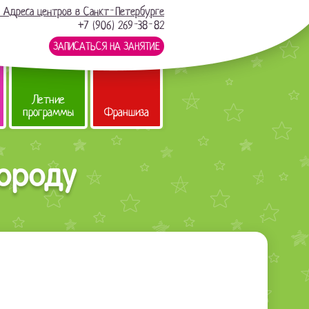
Адреса центров в Санкт-Петербурге
+7 (906) 269-38-82
ЗАПИСАТЬСЯ НА ЗАНЯТИЕ
Летние
программы
Франшиза
городу