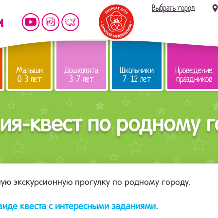
Выбрать город
Малыши
Дошколята
Школьники
Проведение
0-3 лет
3-7 лет
7-12 лет
праздников
ия-квест по родному 
ую экскурсионную прогулку по родному городу.
виде квеста с интересными заданиями.